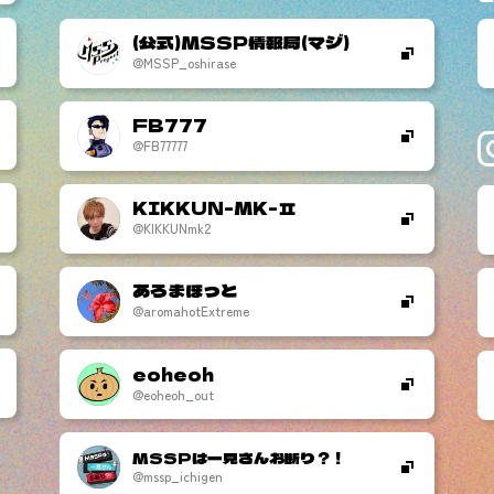
(公式)MSSP情報局(マジ)
@MSSP_oshirase
FB777
@FB77777
KIKKUN-MK-
@KIKKUNmk2
あろまほっと
@aromahotExtreme
eoheoh
@eoheoh_out
MSSPは一見さんお断り？！
@mssp_ichigen