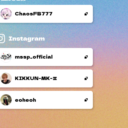
ChaosFB777
mssp_official
KIKKUN-MK-
eoheoh