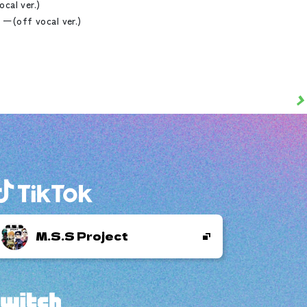
cal ver.)
f vocal ver.)
>
M.S.S Project