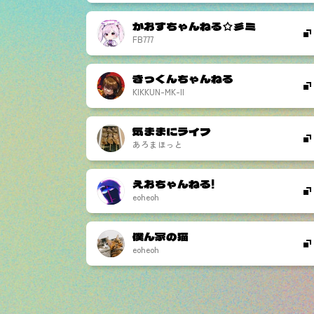
かおすちゃんねる☆彡ミ
FB777
きっくんちゃんねる
KIKKUN-MK-II
気ままにライフ
あろまほっと
えおちゃんねる!
eoheoh
僕ん家の猫
eoheoh