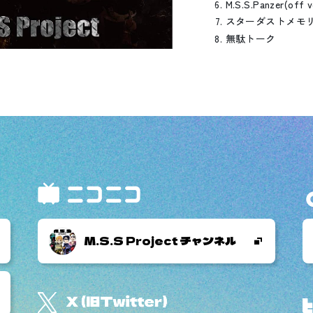
M.S.S.Panzer(off vo
スターダストメモリー(of
無駄トーク
M.S.S Project チャンネル