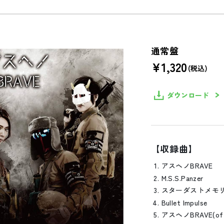
通常盤
¥
1,320
(税込)
ダウンロード
【収録曲】
アスヘノBRAVE
M.S.S.Panzer
スターダストメモ
Bullet Impulse
アスヘノBRAVE(off v