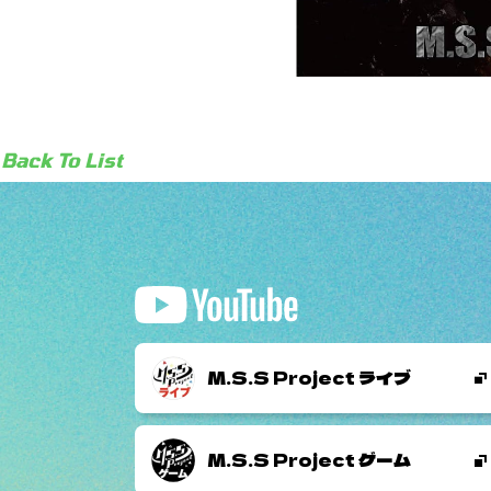
Back To List
M.S.S Project ライブ
M.S.S Project ゲーム