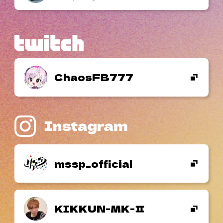
ChaosFB777
mssp_official
KIKKUN-MK-