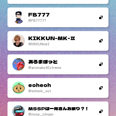
FB777
@FB77777
KIKKUN-MK-
@KIKKUNmk2
あろまほっと
@aromahotExtreme
eoheoh
@eoheoh_out
MSSPは一見さんお断り？！
@mssp_ichigen