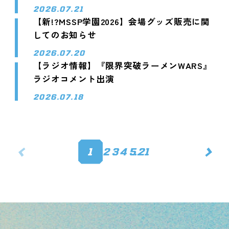
2026.07.21
【新!?MSSP学園2026】会場グッズ販売に関
してのお知らせ
2026.07.20
【ラジオ情報】『限界突破ラーメンWARS』
ラジオコメント出演
2026.07.18
<
>
1
2
3
4
5
…
21