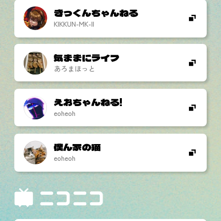
きっくんちゃんねる
KIKKUN-MK-II
気ままにライフ
あろまほっと
えおちゃんねる!
eoheoh
僕ん家の猫
eoheoh