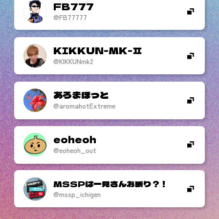
FB777
@FB77777
KIKKUN-MK-
@KIKKUNmk2
あろまほっと
@aromahotExtreme
eoheoh
@eoheoh_out
MSSPは一見さんお断り？！
@mssp_ichigen