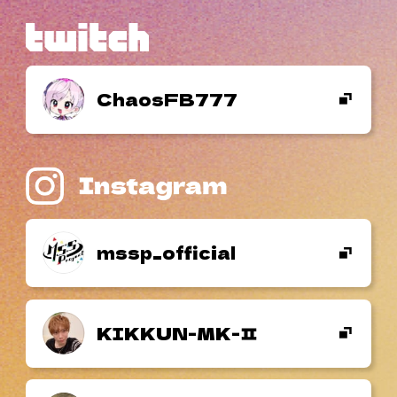
ChaosFB777
mssp_official
KIKKUN-MK-