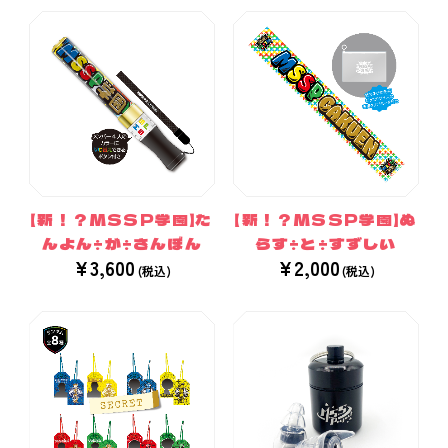
【新！？MSSP学園】た
【新！？MSSP学園】ぬ
んよん÷が÷さんぼん
らす÷と÷すずしい
¥3,600
¥2,000