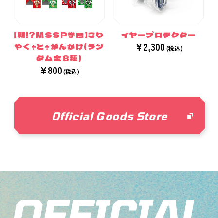
【新!?MSSP学園】ごり
イヤープロテクター
¥2,300
やく÷と÷がんかけ(ラン
ダム全８種)
¥800
Official Goods Store