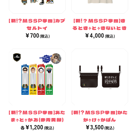
【新!?MSSP学園】カプ
【新!？MSSP学園】き
セルトイ
るとき÷と÷きないとき
¥700
¥4,000
【新!?MSSP学園】あた
【新!?MSSP学園】かた
ま÷と÷かお(赤青黄緑)
か÷け÷かばん
¥1,200
¥3,500
各