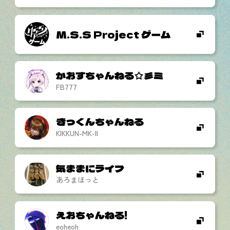
M.S.S Project ゲーム
かおすちゃんねる☆彡ミ
FB777
きっくんちゃんねる
KIKKUN-MK-II
気ままにライフ
あろまほっと
えおちゃんねる!
eoheoh