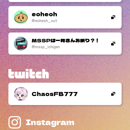
eoheoh
@eoheoh_out
MSSPは一見さんお断り？！
@mssp_ichigen
ChaosFB777