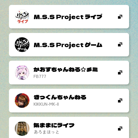
M.S.S Project ライブ
M.S.S Project ゲーム
かおすちゃんねる☆彡ミ
FB777
きっくんちゃんねる
KIKKUN-MK-II
気ままにライフ
あろまほっと