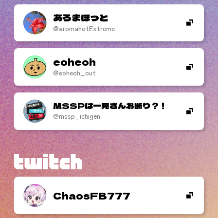
あろまほっと
@aromahotExtreme
eoheoh
@eoheoh_out
MSSPは一見さんお断り？！
@mssp_ichigen
ChaosFB777