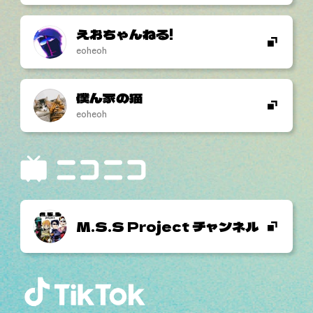
えおちゃんねる!
eoheoh
僕ん家の猫
eoheoh
M.S.S Project チャンネル