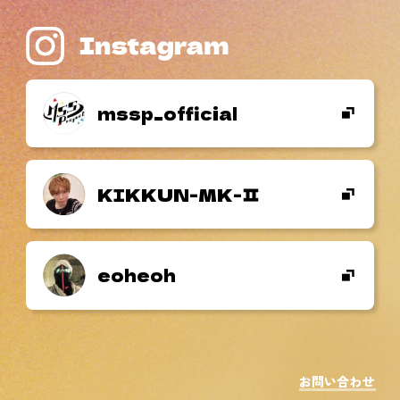
mssp_official
KIKKUN-MK-
eoheoh
お問い合わせ