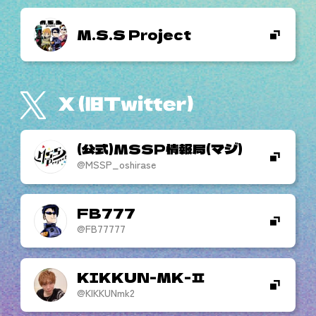
M.S.S Project
(公式)MSSP情報局(マジ)
@MSSP_oshirase
FB777
@FB77777
KIKKUN-MK-
@KIKKUNmk2