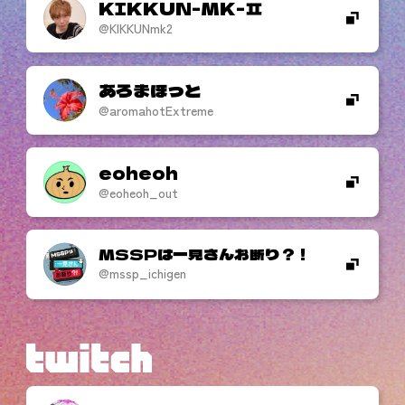
KIKKUN-MK-
@KIKKUNmk2
あろまほっと
@aromahotExtreme
eoheoh
@eoheoh_out
MSSPは一見さんお断り？！
@mssp_ichigen