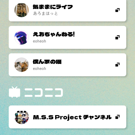
気ままにライフ
あろまほっと
えおちゃんねる!
eoheoh
僕ん家の猫
eoheoh
M.S.S Project チャンネル