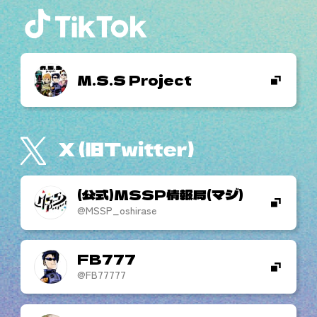
M.S.S Project
(公式)MSSP情報局(マジ)
@MSSP_oshirase
FB777
@FB77777