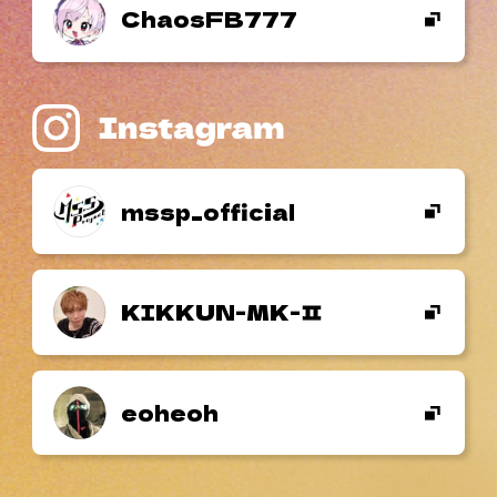
ChaosFB777
mssp_official
KIKKUN-MK-
eoheoh