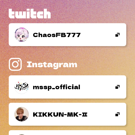
ChaosFB777
mssp_official
KIKKUN-MK-