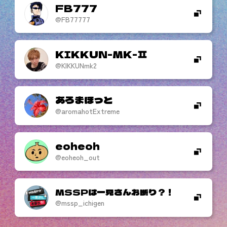
FB777
@FB77777
KIKKUN-MK-
@KIKKUNmk2
あろまほっと
@aromahotExtreme
eoheoh
@eoheoh_out
MSSPは一見さんお断り？！
@mssp_ichigen