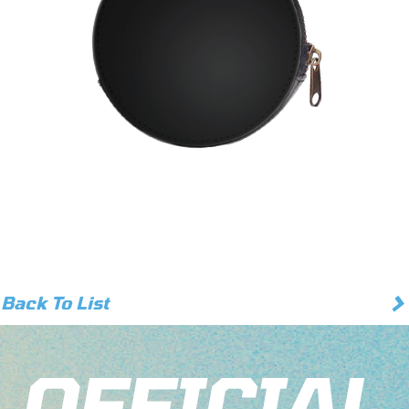
>
Back To List