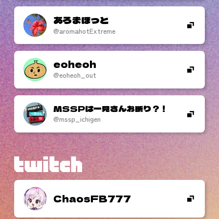
あろまほっと
@aromahotExtreme
eoheoh
@eoheoh_out
MSSPは一見さんお断り？！
@mssp_ichigen
ChaosFB777