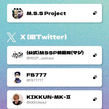
M.S.S Project
(公式)MSSP情報局(マジ)
@MSSP_oshirase
FB777
@FB77777
KIKKUN-MK-
@KIKKUNmk2