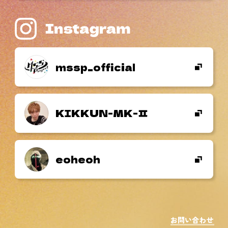
mssp_official
KIKKUN-MK-
eoheoh
お問い合わせ