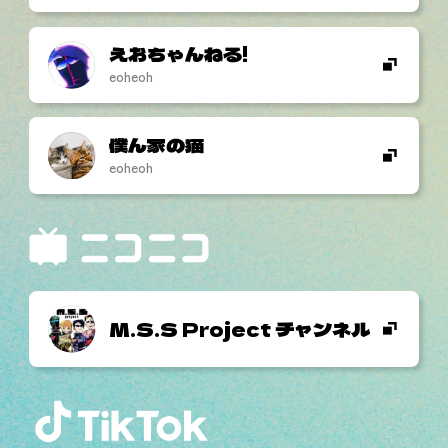
えおちゃんねる!
eoheoh
僕ん家の猫
eoheoh
M.S.S Project チャンネル