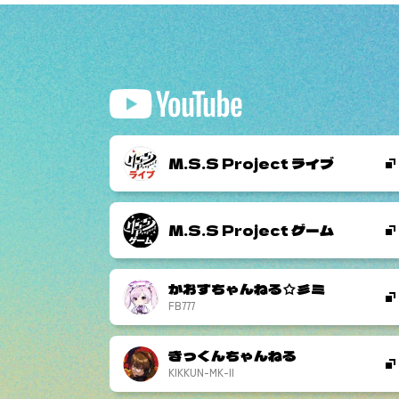
M.S.S Project ライブ
M.S.S Project ゲーム
かおすちゃんねる☆彡ミ
FB777
きっくんちゃんねる
KIKKUN-MK-II