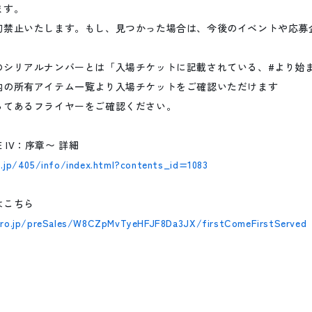
ます。
切禁止いたします。もし、見つかった場合は、今後のイベントや応募
。
のシリアルナンバーとは「入場チケットに記載されている、#より始ま
内の所有アイテム一覧より入場チケットをご確認いただけます
ってあるフライヤーをご確認ください。
E IV：序章〜 詳細
o.jp/405/info/index.html?contents_id=1083
はこちら
ero.jp/preSales/W8CZpMvTyeHFJF8Da3JX/firstComeFirstServed