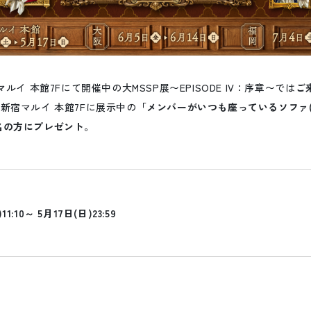
マルイ 本館7Fにて開催中の大MSSP展〜EPISODE IV：序章〜では
ご
で新宿マルイ 本館7Fに展示中の
「メンバーがいつも座っているソファ
名の方にプレゼント
。
:10～ 5月17日(日)23:59