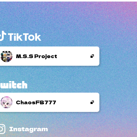
M.S.S Project
ChaosFB777