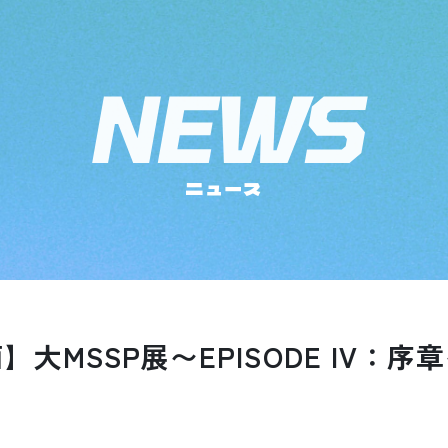
ニュース
大MSSP展〜EPISODE IV：序