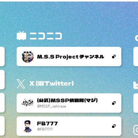
M.S.S Project チャンネル
(公式)MSSP情報局(マジ)
@MSSP_oshirase
FB777
@FB77777