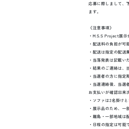
応募に際しまして、
ます。
《注意事項》
・M.S.S Proje
・配送料の負担が可
・配送は指定の配送
・当落発表は記載いた
・結果のご連絡は、
・当選者の方に指定
・当選連絡後、当選
お支払いが確認出来
・ソファは2名掛けとな
・展示品のため、一
・離島・一部地域は
・日程の指定は可能で