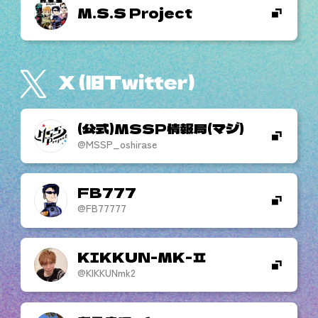
M.S.S Project
(公式)MSSP情報局(マジ)
@MSSP_oshirase
FB777
@FB77777
KIKKUN-MK-
@KIKKUNmk2