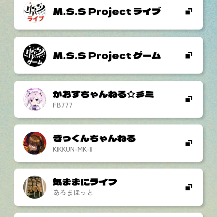
M.S.S Project ライブ
M.S.S Project ゲーム
かおすちゃんねる☆彡ミ
FB777
きっくんちゃんねる
KIKKUN-MK-II
気ままにライフ
あろまほっと