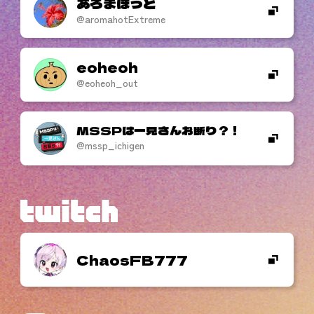
あろまほっと
@aromahotExtreme
eoheoh
@eoheoh_out
MSSPは一見さんお断り？！
@mssp_ichigen
ChaosFB777