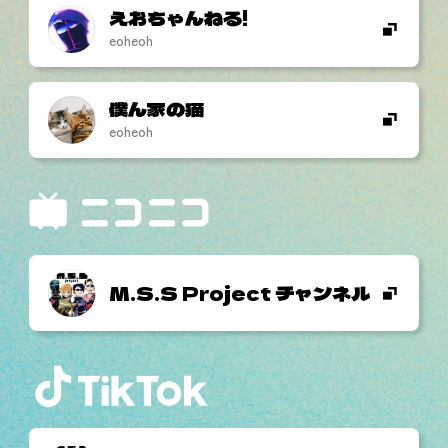
えおちゃんねる!
eoheoh
僕ん家の猫
eoheoh
M.S.S Project チャンネル