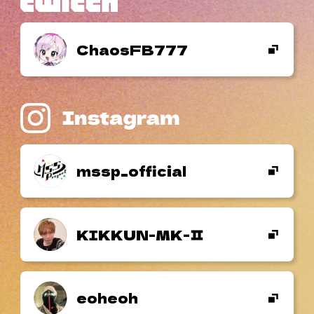
ChaosFB777
mssp_official
KIKKUN-MK-
eoheoh