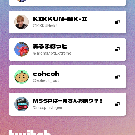
KIKKUN-MK-
@KIKKUNmk2
あろまほっと
@aromahotExtreme
eoheoh
@eoheoh_out
MSSPは一見さんお断り？！
@mssp_ichigen