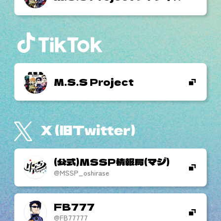
M.S.S Project
(公式)MSSP情報局(マジ)
@MSSP_oshirase
FB777
@FB77777