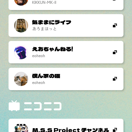
KIKKUN-MK-II
気ままにライフ
あろまほっと
えおちゃんねる!
eoheoh
僕ん家の猫
eoheoh
M.S.S Project チャンネル